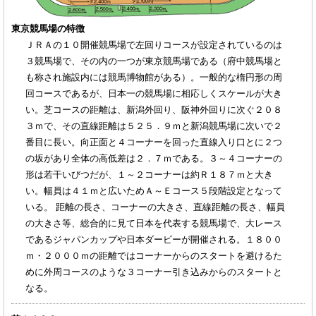
東京競馬場の特徴
ＪＲＡの１０開催競馬場で左回りコースが設定されているのは
３競馬場で、その内の一つが東京競馬場である（府中競馬場と
も称され施設内には競馬博物館がある）。一般的な楕円形の周
回コースであるが、日本一の競馬場に相応しくスケールが大き
い。芝コースの距離は、新潟外回り、阪神外回りに次ぐ２０８
３ｍで、その直線距離は５２５．９ｍと新潟競馬場に次いで２
番目に長い。向正面と４コーナーを回った直線入り口とに２つ
の坂があり全体の高低差は２．７ｍである。３～４コーナーの
形は若干いびつだが、１～２コーナーは約Ｒ１８７ｍと大き
い。幅員は４１ｍと広いためＡ～Ｅコース５段階設定となって
いる。 距離の長さ、コーナーの大きさ、直線距離の長さ、幅員
の大きさ等、総合的に見て日本を代表する競馬場で、大レース
であるジャパンカップや日本ダービーが開催される。１８００
ｍ・２０００ｍの距離ではコーナーからのスタートを避けるた
めに外周コースのような３コーナー引き込みからのスタートと
なる。