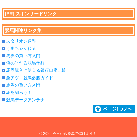
[PR] スポンサードリンク
競馬関連リンク集
スタリオン速報
うまちゃんねる
馬券の買い方入門
俺の当たる競馬予想
馬券購入に使える銀行口座比較
激アツ！競馬必勝ガイド
馬券の買い方入門
馬を知ろう！
競馬データアンテナ
© 2026 今日から競馬で儲けよう！.