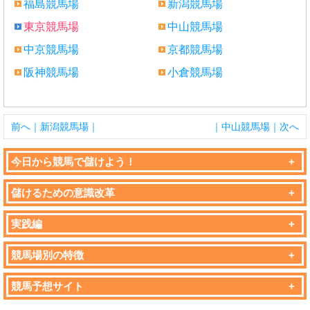
福島競馬場
新潟競馬場
東京競馬場
中山競馬場
中京競馬場
京都競馬場
阪神競馬場
小倉競馬場
前へ｜新潟競馬場｜
｜中山競馬場｜次へ
今日から競馬で儲けよう！
儲けるための意識改革
実践編
競馬場別の特徴
競馬予想サイト