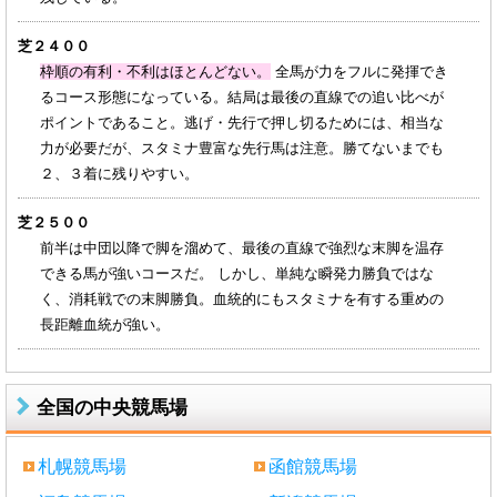
芝２４００
枠順の有利・不利はほとんどない。
全馬が力をフルに発揮でき
るコース形態になっている。結局は最後の直線での追い比べが
ポイントであること。逃げ・先行で押し切るためには、相当な
力が必要だが、スタミナ豊富な先行馬は注意。勝てないまでも
２、３着に残りやすい。
芝２５００
前半は中団以降で脚を溜めて、最後の直線で強烈な末脚を温存
できる馬が強いコースだ。 しかし、単純な瞬発力勝負ではな
く、消耗戦での末脚勝負。血統的にもスタミナを有する重めの
長距離血統が強い。
全国の中央競馬場
札幌競馬場
函館競馬場